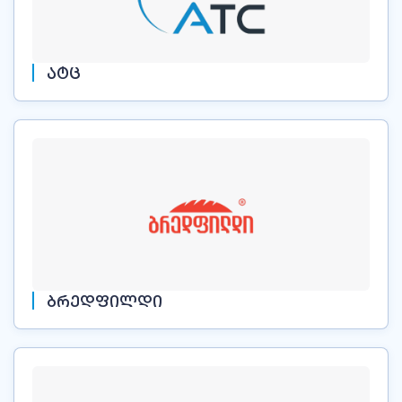
ᲐᲢᲪ
ᲑᲠᲔᲓᲤᲘᲚᲓᲘ