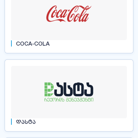
COCA-COLA
ᲓᲐᲡᲢᲐ