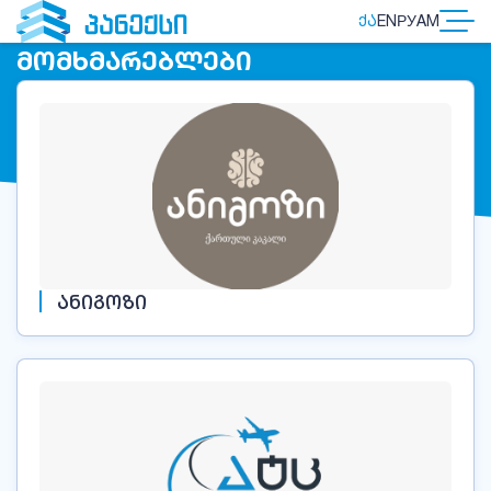
ᲥᲐ
EN
РУ
AM
ᲛᲝᲛᲮᲛᲐᲠᲔᲑᲚᲔᲑᲘ
ᲐᲜᲘᲒᲝᲖᲘ