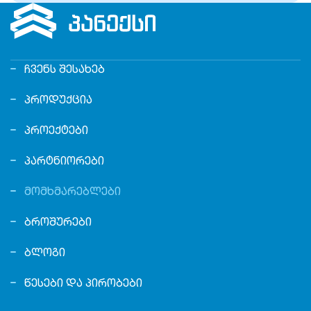
ᲩᲕᲔᲜᲡ ᲨᲔᲡᲐᲮᲔᲑ
ᲞᲠᲝᲓᲣᲥᲪᲘᲐ
ᲞᲠᲝᲔᲥᲢᲔᲑᲘ
ᲞᲐᲠᲢᲜᲘᲝᲠᲔᲑᲘ
ᲛᲝᲛᲮᲛᲐᲠᲔᲑᲚᲔᲑᲘ
ᲑᲠᲝᲨᲣᲠᲔᲑᲘ
ᲑᲚᲝᲒᲘ
ᲬᲔᲡᲔᲑᲘ ᲓᲐ ᲞᲘᲠᲝᲑᲔᲑᲘ