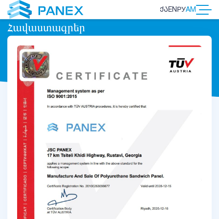
ᲥᲐ
EN
РУ
AM
Հավաստագրեր