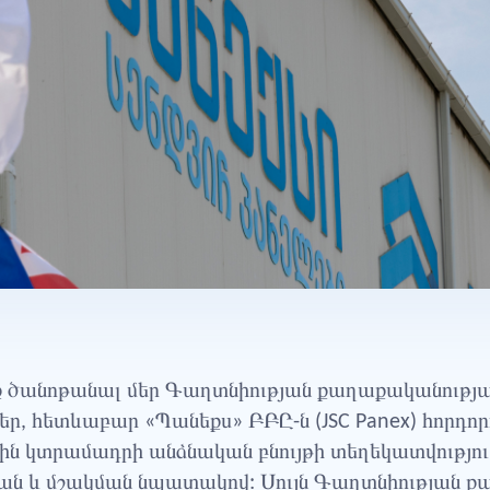
եք ծանոթանալ մեր Գաղտնիության քաղաքականությա
եր, հետևաբար «Պանեքս» ԲԲԸ-ն (JSC Panex) հորդոր
ն կտրամադրի անձնական բնույթի տեղեկատվություն
ն և մշակման նպատակով: Սույն Գաղտնիության քա