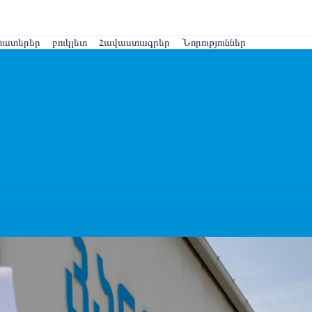
տատերեր
բուկլետ
Հավաստագրեր
Նորություններ