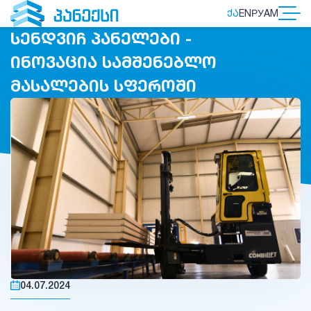
ᲥᲐ
EN
РУ
AM
ᲡᲔᲜᲓᲕᲘᲩ ᲞᲐᲜᲔᲚᲔᲑᲘ -
ᲘᲜᲝᲕᲐᲪᲘᲐ ᲡᲐᲛᲨᲔᲜᲔᲑᲚᲝ
ᲛᲐᲡᲐᲚᲔᲑᲘᲡ ᲡᲤᲔᲠᲝᲨᲘ
04.07.2024