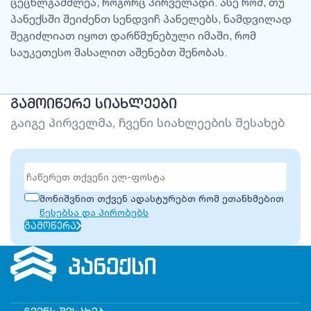
ცეცხლგამძლეა, როგორც პირველადი. ასე რომ, თუ
პანექსში შეიძენთ სენდვიჩ პანელებს, ნამდვილად
შეგიძლიათ იყოთ დარწმუნებული იმაში, რომ
საუკეთესო მასალით აშენებთ შენობას.
ᲒᲐᲛᲝᲘᲬᲔᲠᲔ ᲡᲘᲐᲮᲚᲔᲔᲑᲘ
გაიგე პირველმა, ჩვენი სიახლეების შესახებ
მონიშვნით თქვენ ადასტურებთ რომ ეთანხმებით
წესებსა და პირობებს
ᲒᲐᲛᲝᲬᲔᲠᲐ