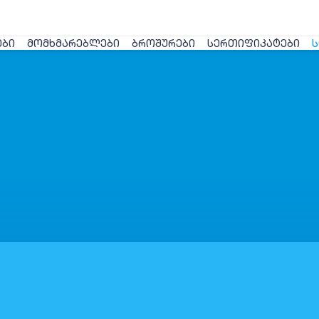
ᲔᲑᲘ
ᲛᲝᲛᲮᲛᲐᲠᲔᲑᲚᲔᲑᲘ
ᲑᲠᲝᲨᲣᲠᲔᲑᲘ
ᲡᲔᲠᲗᲘᲤᲘᲙᲐᲢᲔᲑᲘ
Ს