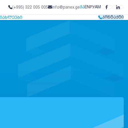
ᲥᲐ
EN
РУ
AM
(+995) 322 005 005
info@panex.ge
ᲘᲐᲮᲚᲔᲔᲑᲘ
ᲙᲝᲜᲢᲐᲥᲢᲘ