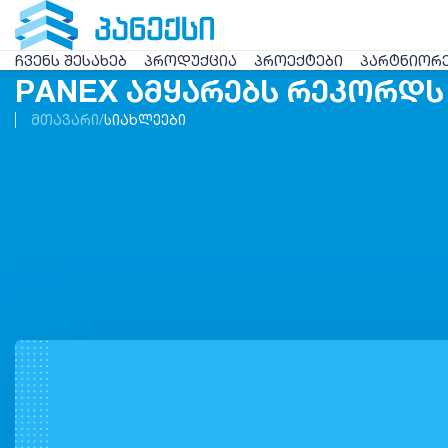
ᲩᲕᲔᲜᲡ ᲨᲔᲡᲐᲮᲔᲑ
ᲞᲠᲝᲓᲣᲥᲪᲘᲐ
ᲞᲠᲝᲔᲥᲢᲔᲑᲘ
ᲞᲐᲠᲢᲜᲘᲝᲠ
PANEX ᲐᲛᲧᲐᲠᲔᲑᲡ ᲠᲔᲙᲝᲠᲓᲡ
ᲛᲗᲐᲕᲐᲠᲘ
ᲡᲘᲐᲮᲚᲔᲔᲑᲘ