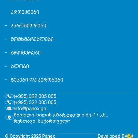
ᲞᲠᲝᲔᲥᲢᲔᲑᲘ
ᲞᲐᲠᲢᲜᲘᲝᲠᲔᲑᲘ
ᲛᲝᲛᲮᲛᲐᲠᲔᲑᲚᲔᲑᲘ
ᲑᲠᲝᲨᲣᲠᲔᲑᲘ
ᲑᲚᲝᲒᲘ
ᲬᲔᲡᲔᲑᲘ ᲓᲐ ᲞᲘᲠᲝᲑᲔᲑᲘ
(+995) 322 005 005
(+995) 322 005 005
info@panex.ge
წითელი-ხიდის გზატკეცილი მე-17 კმ.,
რუსთავი, საქართველო
© Copyright 2025 Panex
Developed By