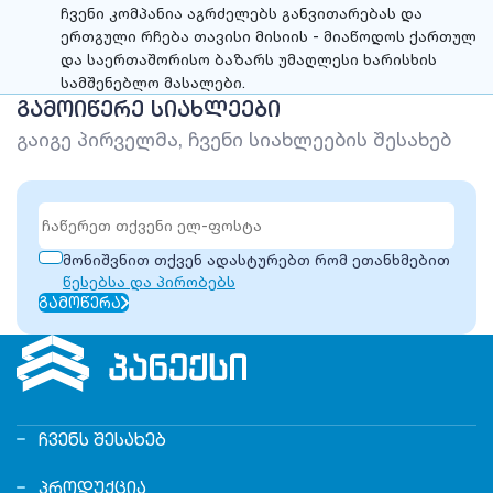
ჩვენი კომპანია აგრძელებს განვითარებას და
ერთგული რჩება თავისი მისიის - მიაწოდოს ქართულ
და საერთაშორისო ბაზარს უმაღლესი ხარისხის
სამშენებლო მასალები.
ᲒᲐᲛᲝᲘᲬᲔᲠᲔ ᲡᲘᲐᲮᲚᲔᲔᲑᲘ
გაიგე პირველმა, ჩვენი სიახლეების შესახებ
მონიშვნით თქვენ ადასტურებთ რომ ეთანხმებით
წესებსა და პირობებს
ᲒᲐᲛᲝᲬᲔᲠᲐ
ᲩᲕᲔᲜᲡ ᲨᲔᲡᲐᲮᲔᲑ
ᲞᲠᲝᲓᲣᲥᲪᲘᲐ