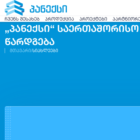
ᲩᲕᲔᲜᲡ ᲨᲔᲡᲐᲮᲔᲑ
ᲞᲠᲝᲓᲣᲥᲪᲘᲐ
ᲞᲠᲝᲔᲥᲢᲔᲑᲘ
ᲞᲐᲠᲢᲜᲘᲝᲠ
„ᲞᲐᲜᲔᲥᲡᲘ“ ᲡᲐᲔᲠᲗᲐᲨᲝᲠᲘᲡᲝ 
ᲬᲐᲠᲓᲒᲔᲑᲐ
ᲛᲗᲐᲕᲐᲠᲘ
ᲡᲘᲐᲮᲚᲔᲔᲑᲘ