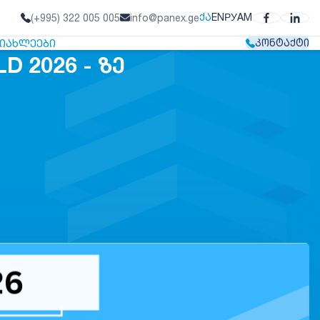
ᲥᲐ
EN
РУ
AM
(+995) 322 005 005
info@panex.ge
ᲘᲐᲮᲚᲔᲔᲑᲘ
ᲙᲝᲜᲢᲐᲥᲢᲘ
 2026 - ᲖᲔ