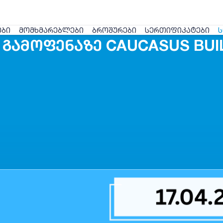
ᲔᲑᲘ
ᲛᲝᲛᲮᲛᲐᲠᲔᲑᲚᲔᲑᲘ
ᲑᲠᲝᲨᲣᲠᲔᲑᲘ
ᲡᲔᲠᲗᲘᲤᲘᲙᲐᲢᲔᲑᲘ
Ს
ᲒᲐᲛᲝᲤᲔᲜᲐᲖᲔ CAUCASUS BUILD