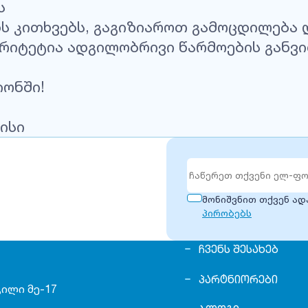
ს
ენს კითხვებს, გაგიზიაროთ გამოცდილება
ორიტეტია ადგილობრივი წარმოების განვ
იონში!
ისი
მონიშვნით თქვენ ა
პირობებს
ᲩᲕᲔᲜᲡ ᲨᲔᲡᲐᲮᲔᲑ
ᲞᲐᲠᲢᲜᲘᲝᲠᲔᲑᲘ
ილი მე-17