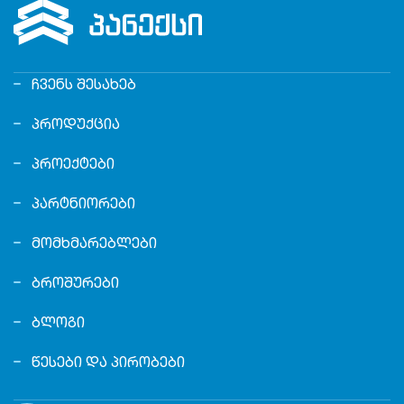
ᲩᲕᲔᲜᲡ ᲨᲔᲡᲐᲮᲔᲑ
ᲞᲠᲝᲓᲣᲥᲪᲘᲐ
ᲞᲠᲝᲔᲥᲢᲔᲑᲘ
ᲞᲐᲠᲢᲜᲘᲝᲠᲔᲑᲘ
ᲛᲝᲛᲮᲛᲐᲠᲔᲑᲚᲔᲑᲘ
ᲑᲠᲝᲨᲣᲠᲔᲑᲘ
ᲑᲚᲝᲒᲘ
ᲬᲔᲡᲔᲑᲘ ᲓᲐ ᲞᲘᲠᲝᲑᲔᲑᲘ