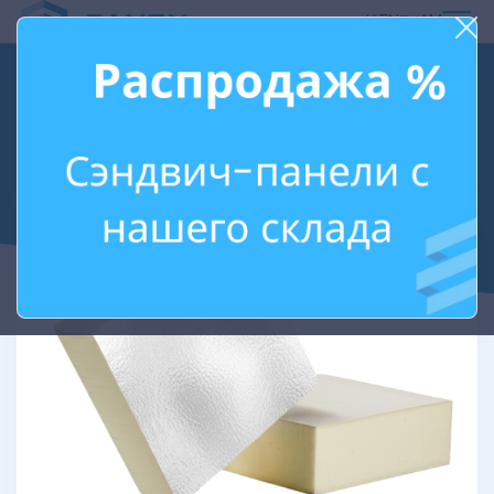
ᲥᲐ
EN
РУ
AM
PIR ПЛИТА:
ЭНЕРГОЭФФЕКТИВНЫЙ
УТЕПЛИТЕЛЬ