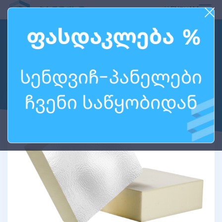
ᲥᲐ
EN
РУ
AM
PIR ᲤᲘᲚᲐ:
ᲔᲜᲔᲠᲒᲝᲔᲤᲔᲥᲢᲣᲠᲘ
ᲗᲑᲝᲡᲐᲘᲖᲝᲚᲐᲪᲘᲝ ᲛᲐᲡᲐᲚᲐ