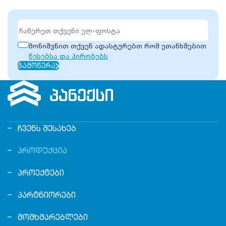
მონიშვნით თქვენ ადასტურებთ რომ ეთანხმებით
წესებსა და პირობებს
ᲒᲐᲛᲝᲬᲔᲠᲐ
ᲩᲕᲔᲜᲡ ᲨᲔᲡᲐᲮᲔᲑ
ᲞᲠᲝᲓᲣᲥᲪᲘᲐ
ᲞᲠᲝᲔᲥᲢᲔᲑᲘ
ᲞᲐᲠᲢᲜᲘᲝᲠᲔᲑᲘ
ᲛᲝᲛᲮᲛᲐᲠᲔᲑᲚᲔᲑᲘ