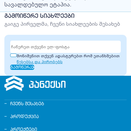
სავალდებულო
ეტაპია
.
ᲒᲐᲛᲝᲘᲬᲔᲠᲔ ᲡᲘᲐᲮᲚᲔᲔᲑᲘ
გაიგე პირველმა, ჩვენი სიახლეების შესახებ
მონიშვნით თქვენ ადასტურებთ რომ ეთანხმებით
წესებსა და პირობებს
ᲒᲐᲛᲝᲬᲔᲠᲐ
ᲩᲕᲔᲜᲡ ᲨᲔᲡᲐᲮᲔᲑ
ᲞᲠᲝᲓᲣᲥᲪᲘᲐ
ᲞᲠᲝᲔᲥᲢᲔᲑᲘ