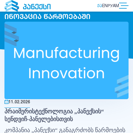
ᲥᲐ
EN
РУ
AM
ᲘᲜᲝᲕᲐᲪᲘᲐ ᲬᲐᲠᲛᲝᲔᲑᲐᲨᲘ
11.02.2026
„
“
პრაიმერის
ტექნოლოგია
პანექსის
-
სენდვიჩ
პანელებისთვის
„
“
კომპანია
პანექსი
განაგრძობს
წარმოების