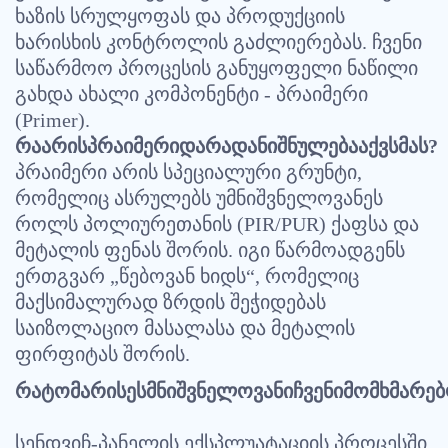
ხაზის
სრულყოფას
და
პროდუქციის
.
ხარისხის
კონტროლის
გაძლიერებას
ჩვენი
საწარმოო
პროცესის
განუყოფელი
ნაწილი
-
გახდა
ახალი
კომპონენტი
პრაიმერი
(Primer).
?
რა
არის
პრაიმერი
და
რა
დანიშნულება
აქვს
მას
,
პრაიმერი
არის
სპეციალური
გრუნტი
რომელიც
ასრულებს
უმნიშვნელოვანეს
(PIR/PUR)
როლს
პოლიურეთანის
ქაფსა
და
.
მეტალის
ფენას
შორის
იგი
წარმოადგენს
„
“,
ერთგვარ
წებოვან
ხიდს
რომელიც
მაქსიმალურად
ზრდის
შეჭიდებას
საიზოლაციო
მასალასა
და
მეტალის
.
ფირფიტას
შორის
რატომ
არის
ეს
მნიშვნელოვანი
ჩვენი
მომხმარე
-
,
სენდვიჩ
პანელის
ექსპლუატაციის
პროცესში