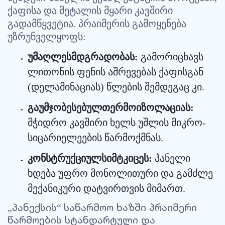
ქაფისა
და
მეტალის
მყარი
კავშირი
.
გადამწყვეტია
პრაიმერის
გამოყენება
:
უზრუნველყოფს
:
უმაღლეს
მდგრადობას
გამორიცხავს
ლითონის
ფენის
აშრევებას
ქაფისგან
(
)
.
დელამინაციას
წლების
შემდეგაც
კი
:
გაუმჯობესებულ
თერმოიზოლაციას
-
მჭიდრო
კავშირი
ხელს
უშლის
მიკრო
.
სიცარიელეების
წარმოქმნას
:
კონსტრუქციულ
სიმტკიცეს
პანელი
ხდება
უფრო
მონოლითური
და
გამძლე
.
მექანიკური
დატვირთვის
მიმართ
პანექსის
საწარმოო
ხაზში
პრაიმერი
„
“
წარმოების
სტანდარტული
და