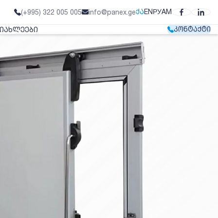
ᲥᲐ
EN
РУ
AM
(+995) 322 005 005
info@panex.ge
ᲘᲐᲮᲚᲔᲔᲑᲘ
ᲙᲝᲜᲢᲐᲥᲢᲘ