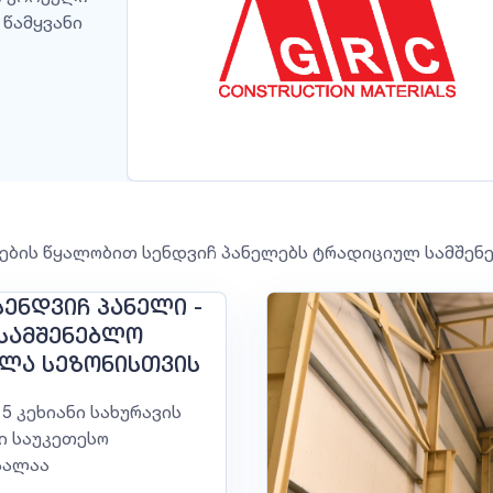
 წამყვანი
ების წყალობით სენდვიჩ პანელებს ტრადიციულ სამშენ
ᲡᲔᲜᲓᲕᲘᲩ ᲞᲐᲜᲔᲚᲘ -
ᲡᲐᲛᲨᲔᲜᲔᲑᲚᲝ
ᲔᲚᲐ ᲡᲔᲖᲝᲜᲘᲡᲗᲕᲘᲡ
5 კეხიანი სახურავის
ი საუკეთესო
სალაა