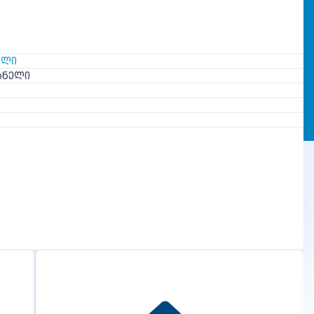
ᲔᲚᲘ
ᲐᲜᲔᲚᲘ