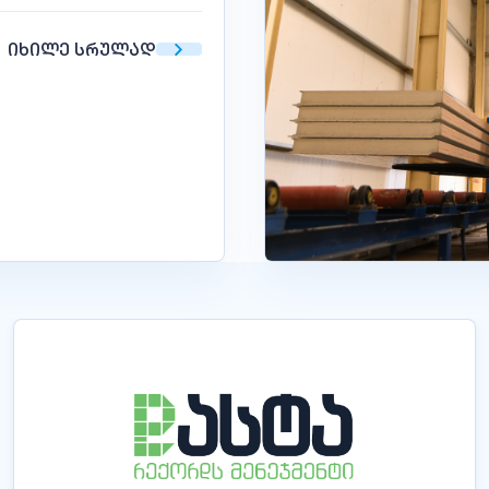
ᲘᲮᲘᲚᲔ ᲡᲠᲣᲚᲐᲓ