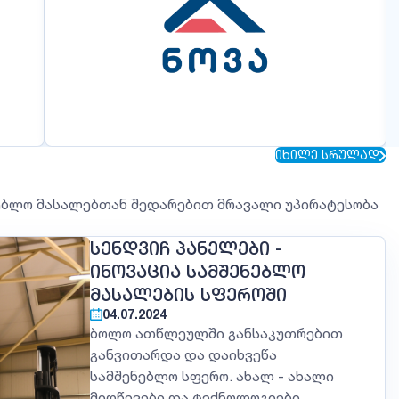
ᲘᲮᲘᲚᲔ ᲡᲠᲣᲚᲐᲓ
ებლო მასალებთან შედარებით მრავალი უპირატესობა
ᲡᲔᲜᲓᲕᲘᲩ ᲞᲐᲜᲔᲚᲔᲑᲘ -
ᲘᲜᲝᲕᲐᲪᲘᲐ ᲡᲐᲛᲨᲔᲜᲔᲑᲚᲝ
ᲛᲐᲡᲐᲚᲔᲑᲘᲡ ᲡᲤᲔᲠᲝᲨᲘ
04.07.2024
ბოლო ათწლეულში განსაკუთრებით
განვითარდა და დაიხვეწა
სამშენებლო სფერო. ახალ - ახალი
მიღწევები და ტექნოლოგიები