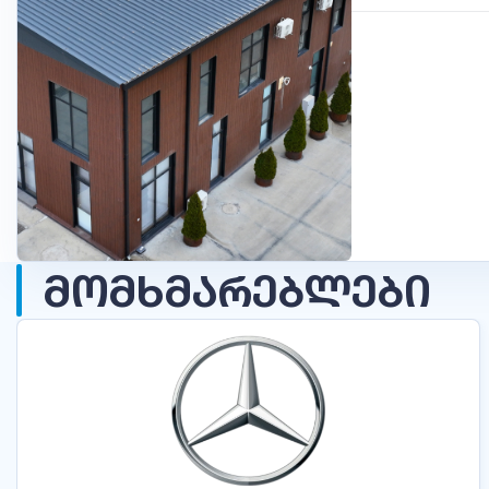
ᲛᲝᲛᲮᲛᲐᲠᲔᲑᲚᲔᲑᲘ