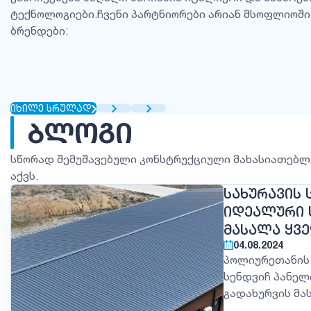
ტექნოლოგიები.ჩვენი პარტნიორები არიან მსოფლიოში
ბრენდები:
ᲘᲮᲘᲚᲔ ᲡᲠᲣᲚᲐᲓ
ᲑᲚᲝᲒᲘ
სწორად შემუშავებული კონსტრუქციული მახასიათებლ
აქვს.
ᲡᲐᲮᲣᲠᲐᲕᲘᲡ 
ᲘᲓᲔᲐᲚᲣᲠᲘ 
ᲛᲐᲡᲐᲚᲐ ᲧᲕ
04.08.2024
პოლიურეთანის 
სენდვიჩ პანელ
გადახურვის მა